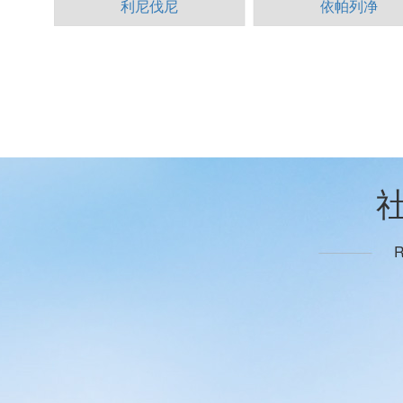
利尼伐尼
依帕列净
R